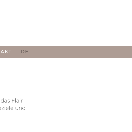
TAKT
DE
das Flair
eziele und